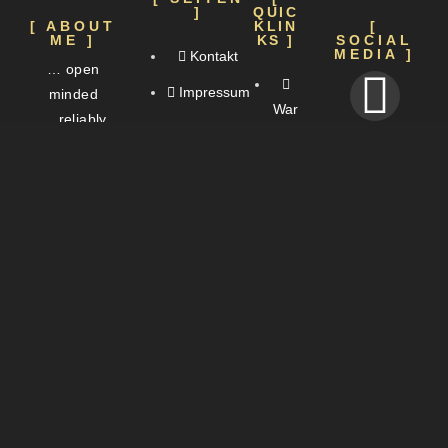
]
QUIC
[ ABOUT
KLIN
[
ME ]
KS ]
SOCIAL
MEDIA ]
Kontakt
… open
Impressum
minded
War
… reliably
um?
crazy
Datenschutz
… very
Cookie-
versatile
Info
Richtlinie
…
sometimes
Whit
serious
epa
… mostly
per
easy
[ COPYRIGHT ]
© Copyright 2020-2025, Jan Röher. All rights reserved.